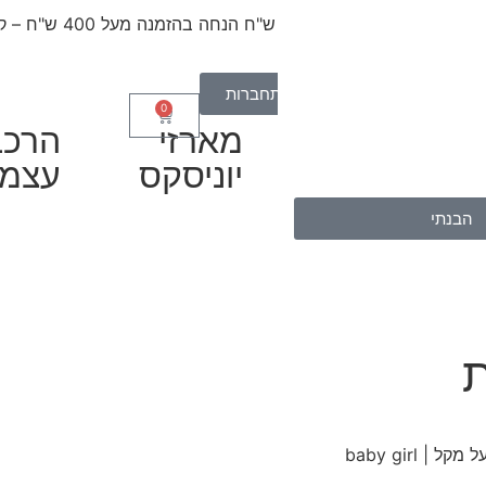
קופון
50
ש"ח הנחה בהזמנה מעל 400 ש"ח – קוד קופון "מתנהלה50"
התחברות
0
מתנות
מארזי
הרכב
בת
לתאומים
יוניסקס
עצמי
הבנתי
ת
| baby girl