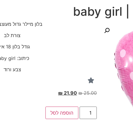
ba
בלון מיילר גדול מעוצ
צורת לב
גודל בלון 18 אינצ'
כיתוב: baby girl
צבע ורוד
₪
21.90
₪
25.00
הוספה לסל