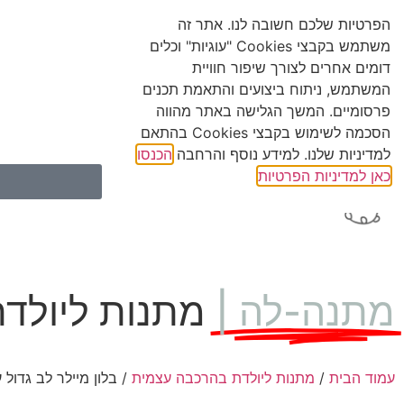
קופון
20
ש"ח הנחה בהזמנה מעל 200 ש"ח – קוד קופון "מתנהלה20"
הפרטיות שלכם חשובה לנו. אתר זה
משתמש בקבצי Cookies "עוגיות" וכלים
דומים אחרים לצורך שיפור חוויית
צרו קשר
המשתמש, ניתוח ביצועים והתאמת תכנים
מתנות
מתנות
פרסומיים. המשך הגלישה באתר מהווה
הסכמה לשימוש בקבצי Cookies בהתאם
להולדת בן
להולדת 
למדיניות שלנו. למידע נוסף והרחבה
הכנסו
כאן למדיניות הפרטיות
מתנה-לה |
מתנות ליולד
עמוד הבית
/
מתנות ליולדת בהרכבה עצמית
/ בלון מיילר לב גדול על מקל 