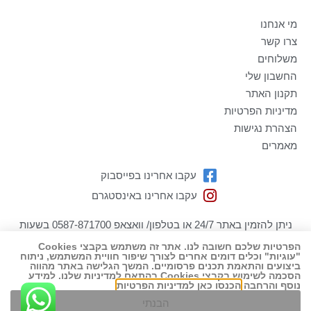
מי אנחנו
צרו קשר
משלוחים
החשבון שלי
תקנון האתר
מדיניות הפרטיות
הצהרת נגישות
מאמרים
עקבו אחרינו בפייסבוק
עקבו אחרינו באינסטגרם
ניתן להזמין באתר 24/7 או בטלפון/ וואצאפ 0587-871700 בשעות
הפעילות בימים א-ה 09:00-19:00
הפרטיות שלכם חשובה לנו. אתר זה משתמש בקבצי Cookies
"עוגיות" וכלים דומים אחרים לצורך שיפור חוויית המשתמש, ניתוח
כל הזכויות שמורות למתנה-לה מתנות ליולדת! ט.ל.ח
ביצועים והתאמת תכנים פרסומיים. המשך הגלישה באתר מהווה
שיווק דיגיטלי ובניית אתרים
הסכמה לשימוש בקבצי Cookies בהתאם למדיניות שלנו. למידע
נוסף והרחבה
הכנסו כאן למדיניות הפרטיות
הבנתי