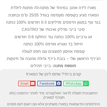
מארז לידה אהוב במיוחד של מתנה-לה מתנות ליולדת
המארז מגיע בקופסה מקסימה בגודל 25/35 ס"מ ובתוכה:
בגד גוף במגוון הדפסים מדליקים 0-3 חודשים 100% כותנה
סינר בייבי מדליק ואיכותי של CASTRO
זוג גרביים 100% כותנה נגד החלקה 0-9 חודשים
חיתול בד טטרא מודפס 100% כותנה
קופסת אחסון למוצצים עם תפס לעגלה
הג'ירף הראשון שלי – בובת ג'ירף גדולה אהובה על תינוקות.
תוספת מתנה:
בייבי תהילים
קונים ביחד? שתפו לינק של המארז!
Email
Facebook
WhatsApp
החשבונית תשלח לדואר האלקטרוני מיד לאחר ההזמנה (ולא
תצורף למארז).
ההדפסים והדוגמאות במארז משתנים אלא אם רשום דגם מסוים