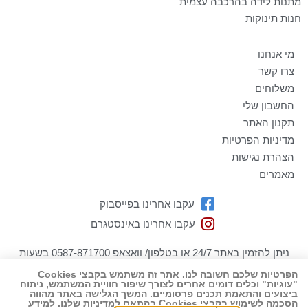
מתנות לידה בהרכבה עצמית
חנות תינוקות
מי אנחנו
צרו קשר
משלוחים
החשבון שלי
תקנון האתר
מדיניות הפרטיות
הצהרת נגישות
מאמרים
עקבו אחרינו בפייסבוק
עקבו אחרינו באינסטגרם
ניתן להזמין באתר 24/7 או בטלפון/ וואצאפ 0587-871700 בשעות
הפעילות בימים א-ה 09:00-19:00
הפרטיות שלכם חשובה לנו. אתר זה משתמש בקבצי Cookies
"עוגיות" וכלים דומים אחרים לצורך שיפור חוויית המשתמש, ניתוח
כל הזכויות שמורות למתנה-לה מתנות ליולדת! ט.ל.ח
ביצועים והתאמת תכנים פרסומיים. המשך הגלישה באתר מהווה
שיווק דיגיטלי ובניית אתרים
הסכמה לשימוש בקבצי Cookies בהתאם למדיניות שלנו. למידע